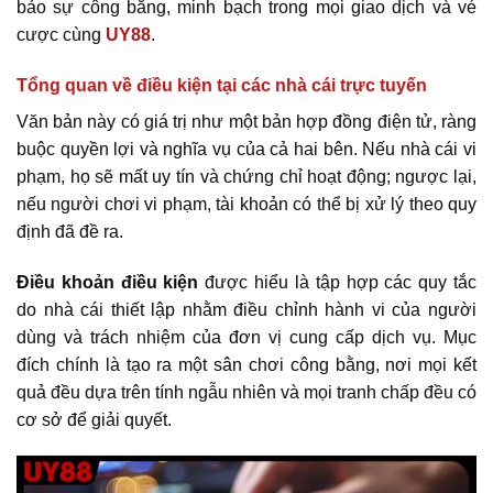
bảo sự công bằng, minh bạch trong mọi giao dịch và vé
cược cùng
UY88
.
Tổng quan về điều kiện tại các nhà cái trực tuyến
Văn bản này có giá trị như một bản hợp đồng điện tử, ràng
buộc quyền lợi và nghĩa vụ của cả hai bên. Nếu nhà cái vi
phạm, họ sẽ mất uy tín và chứng chỉ hoạt động; ngược lại,
nếu người chơi vi phạm, tài khoản có thể bị xử lý theo quy
định đã đề ra.
Điều khoản điều kiện
được hiểu là tập hợp các quy tắc
do nhà cái thiết lập nhằm điều chỉnh hành vi của người
dùng và trách nhiệm của đơn vị cung cấp dịch vụ. Mục
đích chính là tạo ra một sân chơi công bằng, nơi mọi kết
quả đều dựa trên tính ngẫu nhiên và mọi tranh chấp đều có
cơ sở để giải quyết.