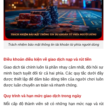
Trách nhiệm bảo mật thông tin tài khoản từ phía người dùng
Điều khoản điều kiện về giao dịch nạp và rút tiền
Giao dịch tài chính luôn là phần nhạy cảm nhất, đòi hỏi sự
minh bạch tuyệt đối từ cả hai phía. Các quy tắc dưới đây
được thiết lập để đảm bảo dòng tiền của người chơi luôn
được luân chuyển an toàn và nhanh chóng.
Quy trình và hạn mức giao dịch trong ngày
Mỗi cấp độ thành viên sẽ có những hạn mức nạp và rút