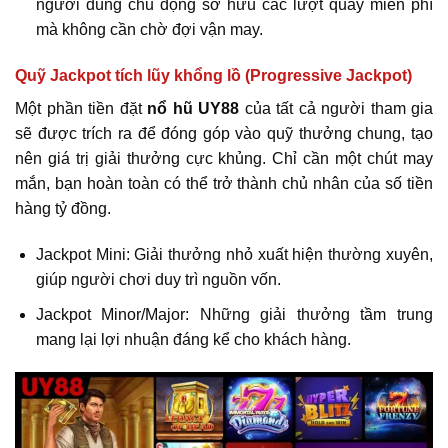
người dùng chủ động sở hữu các lượt quay miễn phí
mà không cần chờ đợi vận may.
Quỹ Jackpot tích lũy khổng lồ (Progressive Jackpot)
Một phần tiền đặt
nổ hũ UY88
của tất cả người tham gia
sẽ được trích ra để đóng góp vào quỹ thưởng chung, tạo
nên giá trị giải thưởng cực khủng. Chỉ cần một chút may
mắn, bạn hoàn toàn có thể trở thành chủ nhân của số tiền
hàng tỷ đồng.
Jackpot Mini: Giải thưởng nhỏ xuất hiện thường xuyên,
giúp người chơi duy trì nguồn vốn.
Jackpot Minor/Major: Những giải thưởng tầm trung
mang lại lợi nhuận đáng kể cho khách hàng.