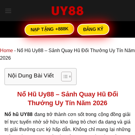
Bỏ
qua
nội
dung
NẠP TẶNG +888K
ĐĂNG KÝ
Home
-
Nổ Hũ Uy88 – Sảnh Quay Hũ Đổi Thưởng Uy Tín Năm
2026
Nội Dung Bài Viết
Nổ Hũ Uy88 – Sảnh Quay Hũ Đổi
Thưởng Uy Tín Năm 2026
Nổ hũ UY88
đang trở thành cơn sốt trong cộng đồng giải
trí trực tuyến nhờ sở hữu kho tàng trò chơi đa dạng và giá
trị giải thưởng cực kỳ hấp dẫn. Không chỉ mang lại những